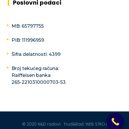
Poslovni podaci
MB: 65797755
PIB: 111996959
Šifra delatnosti: 4399
Broj tekućeg računa:
Raiffeisen banka
265-2210310000703-53
© 2020 N&D radovi . Trud&Rad:
WEB STROJ