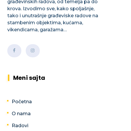
građevinskih radova, od temelja pa do
krova. Izvodimo sve, kako spoljašnje,
tako i unutrašnje građeviske radove na
stambenim objektima, kućama,
vikendicama, garažama…
Meni sajta
Početna
O nama
Radovi