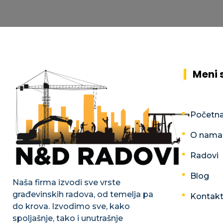
Meni 
Početn
O nama
Radovi
Blog
Naša firma izvodi sve vrste
građevinskih radova, od temelja pa
Kontak
do krova. Izvodimo sve, kako
spoljašnje, tako i unutrašnje