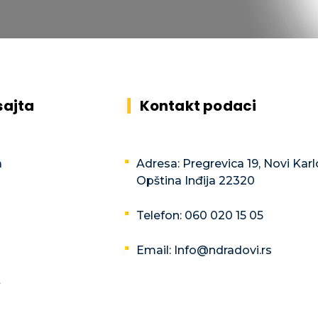
sajta
Kontakt podaci
a
Adresa: Pregrevica 19, Novi Karl
Opština Inđija 22320
Telefon: 060 020 15 05
Email: Info@ndradovi.rs
t