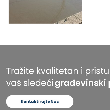
Tražite kvalitetan i pris
vaš sledeći
građevinski 
Kontaktirajte Nas