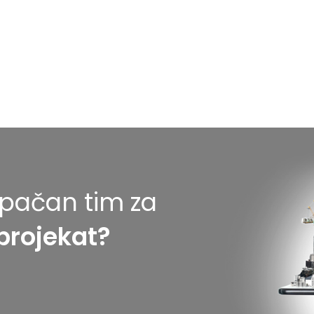
tupačan tim za
projekat?