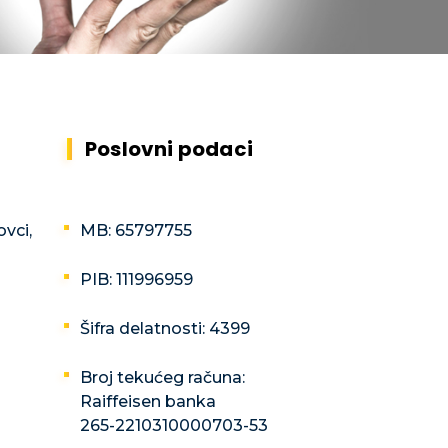
Poslovni podaci
ovci,
MB: 65797755
PIB: 111996959
Šifra delatnosti: 4399
Broj tekućeg računa:
Raiffeisen banka
265-2210310000703-53