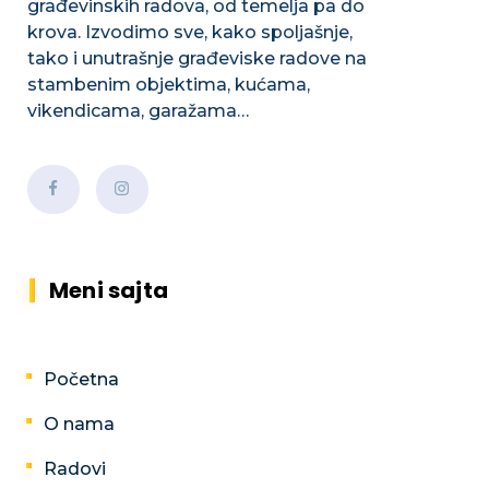
građevinskih radova, od temelja pa do
krova. Izvodimo sve, kako spoljašnje,
tako i unutrašnje građeviske radove na
stambenim objektima, kućama,
vikendicama, garažama…
Meni sajta
Početna
O nama
Radovi