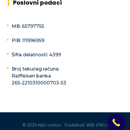
Poslovni podaci
MB: 65797755
PIB: 111996959
Šifra delatnosti: 4399
Broj tekućeg računa:
Raiffeisen banka
265-2210310000703-53
© 2020 N&D radovi . Trud&Rad:
WEB STROJ