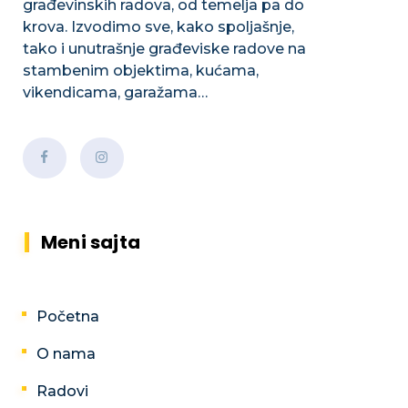
građevinskih radova, od temelja pa do
krova. Izvodimo sve, kako spoljašnje,
tako i unutrašnje građeviske radove na
stambenim objektima, kućama,
vikendicama, garažama…
Meni sajta
Početna
O nama
Radovi