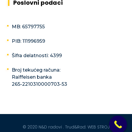
Poslovni podaci
MB: 65797755
PIB: 111996959
Šifra delatnosti: 4399
Broj tekućeg računa:
Raiffeisen banka
265-2210310000703-53
© 2020 N&D radovi . Trud&Rad:
WEB STROJ