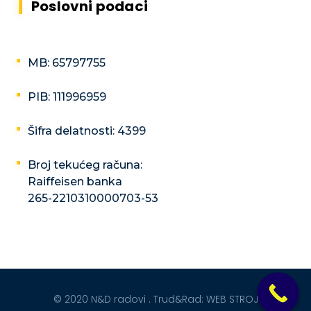
Poslovni podaci
MB: 65797755
PIB: 111996959
Šifra delatnosti: 4399
Broj tekućeg računa:
Raiffeisen banka
265-2210310000703-53
© 2020 N&D radovi . Trud&Rad:
WEB STROJ