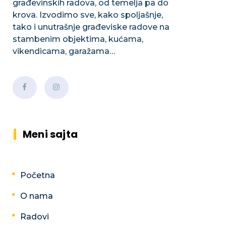
građevinskih radova, od temelja pa do
krova. Izvodimo sve, kako spoljašnje,
tako i unutrašnje građeviske radove na
stambenim objektima, kućama,
vikendicama, garažama…
Meni sajta
Početna
O nama
Radovi