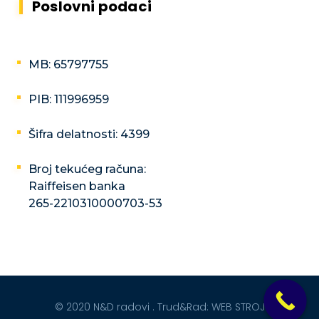
Poslovni podaci
MB: 65797755
PIB: 111996959
Šifra delatnosti: 4399
Broj tekućeg računa:
Raiffeisen banka
265-2210310000703-53
© 2020 N&D radovi . Trud&Rad:
WEB STROJ