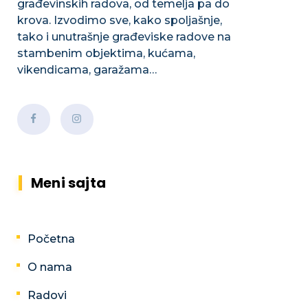
građevinskih radova, od temelja pa do
krova. Izvodimo sve, kako spoljašnje,
tako i unutrašnje građeviske radove na
stambenim objektima, kućama,
vikendicama, garažama…
Meni sajta
Početna
O nama
Radovi