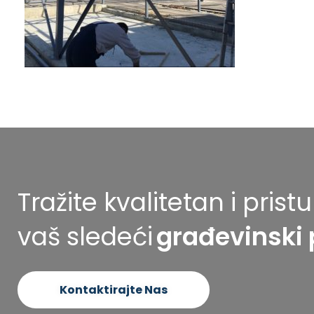
Tražite kvalitetan i pris
vaš sledeći
građevinski 
Kontaktirajte Nas