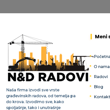
Meni 
Početn
O nama
Radovi
Blog
Naša firma izvodi sve vrste
građevinskih radova, od temelja pa
Kontak
do krova. Izvodimo sve, kako
spoljašnje, tako i unutrašnje