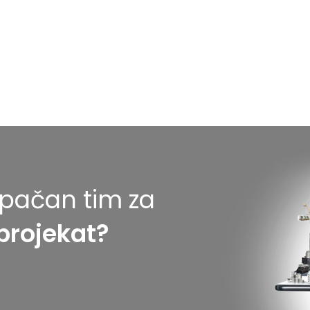
tupačan tim za
projekat?