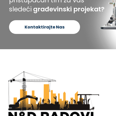
pristupačan tim za vaš
sledeći
građevinski projekat?
Kontaktirajte Nas