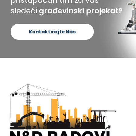
pristupačan tim za vaš
sledeći
građevinski projekat?
Kontaktirajte Nas