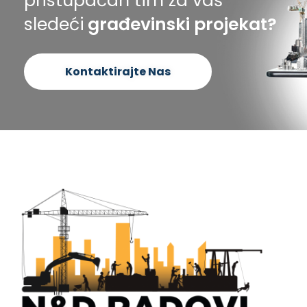
pristupačan tim za vaš
sledeći
građevinski projekat?
Kontaktirajte Nas