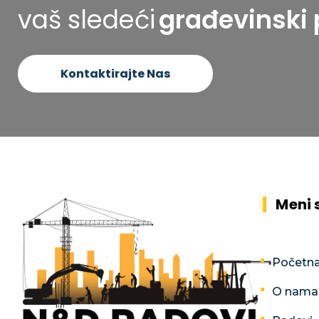
vaš sledeći
građevinski 
Kontaktirajte Nas
Meni 
Početn
O nama