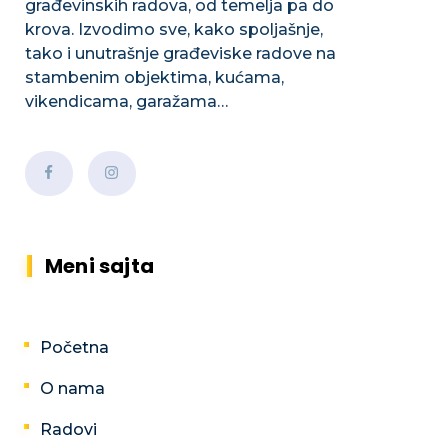
građevinskih radova, od temelja pa do
krova. Izvodimo sve, kako spoljašnje,
tako i unutrašnje građeviske radove na
stambenim objektima, kućama,
vikendicama, garažama…
Meni sajta
Početna
O nama
Radovi