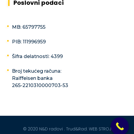
Poslovni podaci
MB: 65797755
PIB: 111996959
Šifra delatnosti: 4399
Broj tekućeg računa:
Raiffeisen banka
265-2210310000703-53
© 2020 N&D radovi . Trud&Rad:
WEB STROJ