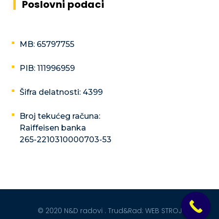
Poslovni podaci
MB: 65797755
PIB: 111996959
Šifra delatnosti: 4399
Broj tekućeg računa:
Raiffeisen banka
265-2210310000703-53
© 2020 N&D radovi . Trud&Rad:
WEB STROJ