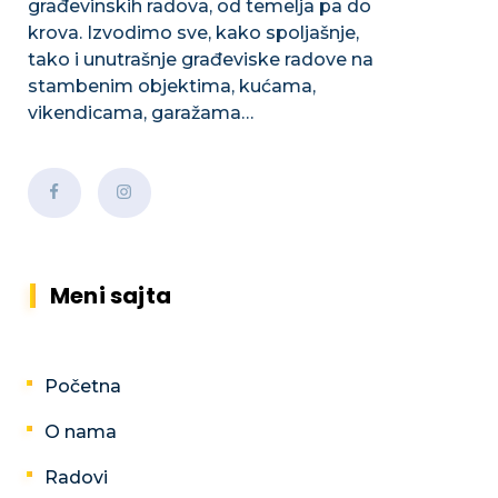
građevinskih radova, od temelja pa do
krova. Izvodimo sve, kako spoljašnje,
tako i unutrašnje građeviske radove na
stambenim objektima, kućama,
vikendicama, garažama…
Meni sajta
Početna
O nama
Radovi