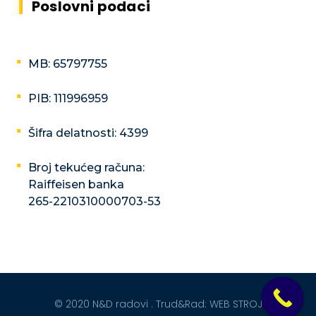
Poslovni podaci
MB: 65797755
PIB: 111996959
Šifra delatnosti: 4399
Broj tekućeg računa:
Raiffeisen banka
265-2210310000703-53
© 2020 N&D radovi . Trud&Rad:
WEB STROJ