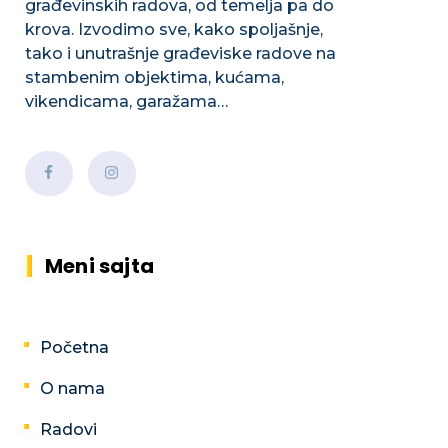
građevinskih radova, od temelja pa do
krova. Izvodimo sve, kako spoljašnje,
tako i unutrašnje građeviske radove na
stambenim objektima, kućama,
vikendicama, garažama…
Meni sajta
Početna
O nama
Radovi