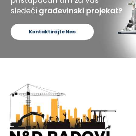
pristupačan tim za vaš
sledeći
građevinski projekat?
Kontaktirajte Nas